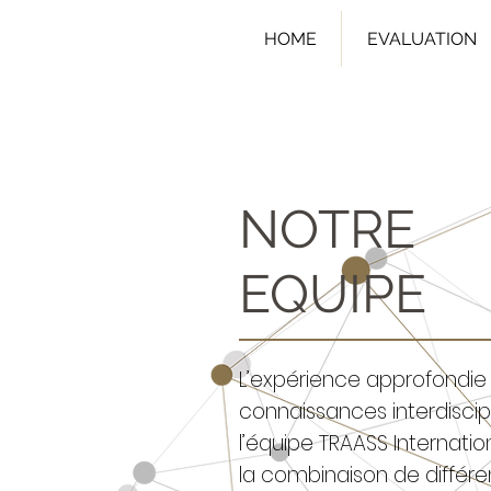
HOME
EVALUATION
NOTRE
EQUIPE
L’expérience approfondie 
connaissances interdiscipl
l’équipe TRAASS Internati
la combinaison de diffé