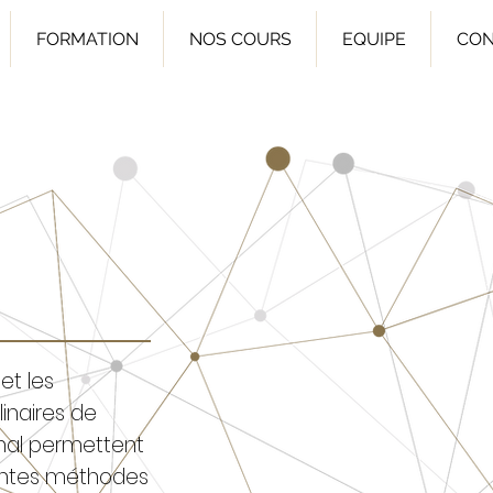
FORMATION
NOS COURS
EQUIPE
CON
et les
inaires de
onal permettent
rentes méthodes