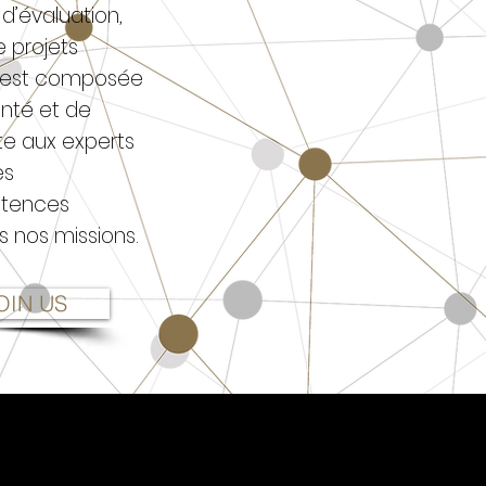
d’évaluation,
e projets
e est composée
anté et de
te aux experts
es
étences
s nos missions.
OIN US