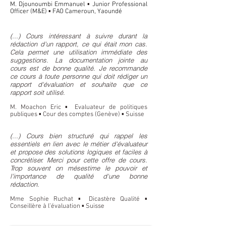
M. Djounoumbi Emmanuel
▪
Junior Professional
Officer (M&E)
▪
FAO Cameroun, Yaoundé
(...) Cours intéressant à suivre durant la
rédaction d'un rapport, ce qui était mon cas.
Cela permet une utilisation immédiate des
suggestions. La documentation jointe au
cours est de bonne qualité. Je recommande
ce cours à toute personne qui doit rédiger un
rapport d'évaluation et souhaite que ce
rapport soit utilisé.
M. Moachon Eric
▪
Evaluateur de politiques
publiques
▪
Cour des comptes (Genève)
▪
Suisse
(...) Cours bien structuré qui rappel les
essentiels en lien avec le métier d'évaluateur
et propose des solutions logiques et faciles à
concrétiser. Merci pour cette offre de cours.
Trop souvent on mésestime le pouvoir et
l'importance de qualité d'une bonne
rédaction.
Mme Sophie Ruchat ▪ Dicastère Qualité ▪
Conseillère à l’évaluation ▪ Suisse