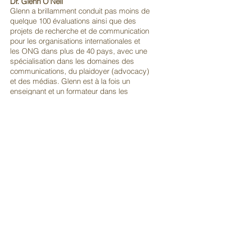
Dr. Glenn O’Neil
Glenn a brillamment conduit pas moins de
quelque 100 évaluations ainsi que des
projets de recherche et de communication
pour les organisations internationales et
les ONG dans plus de 40 pays, avec une
spécialisation dans les domaines des
communications, du plaidoyer (advocacy)
et des médias. Glenn est à la fois un
enseignant et un formateur dans les
domaines de la communication, de
l'évaluation et de la communication des
résultats de l'évaluation. Il est titulaire
d’une Maîtrise en gestion des
communications de l'Université de Lugano
en Suisse, ainsi que d’un Doctorat en
méthodologie de recherche et d'évaluation
à l'Institut de Méthodologie de la
prestigieuse London School of Economy
en Angleterre.
CERTIFICATION